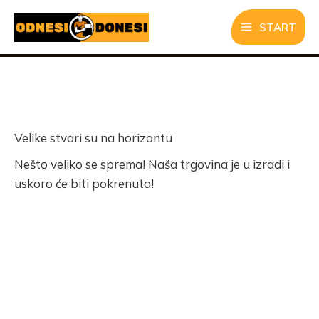
Skip
START
to
content
Velike stvari su na horizontu
Nešto veliko se sprema! Naša trgovina je u izradi i
uskoro će biti pokrenuta!